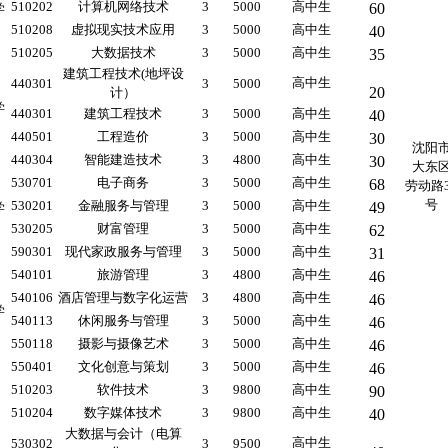
510202
计算机网络技术
3
5000
高中生
60
学
510208
虚拟现实技术应用
3
5000
高中生
40
510205
大数据技术
3
5000
高中生
35
建筑工程技术(地坪设
高中生
440301
3
5000
20
计）
学
440301
建筑工程技术
3
5000
高中生
40
440501
工程造价
3
5000
高中生
30
沈阳
440304
智能建造技术
3
4800
高中生
30
大东
530701
电子商务
3
5000
高中生
68
劳动路3
号
530201
金融服务与管理
3
5000
高中生
49
学
530205
财富管理
3
5000
高中生
62
590301
现代家政服务与管理
3
5000
高中生
31
540101
旅游管理
3
4800
高中生
46
540106
酒店管理与数字化运营
3
4800
高中生
46
学
540113
休闲服务与管理
3
5000
高中生
46
550118
摄影与摄像艺术
3
5000
高中生
46
550401
文化创意与策划
3
5000
高中生
46
510203
软件技术
3
9800
高中生
90
510204
数字媒体技术
3
9800
高中生
40
大数据与会计（电算
高中生
530302
3
9500