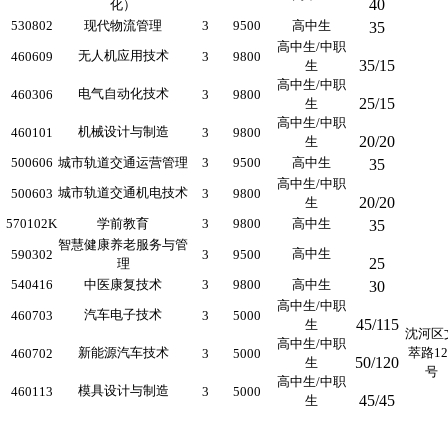
40
化）
530802
现代物流管理
3
9500
高中生
35
高中生/中职
无人机应用技术
460609
3
9800
35/15
生
高中生/中职
电气自动化技术
460306
3
9800
25/15
生
高中生/中职
机械设计与制造
460101
3
9800
20/20
生
500606
城市轨道交通运营管理
3
9500
高中生
35
高中生/中职
城市轨道交通机电技术
500603
3
9800
20/20
生
570102K
学前教育
3
9800
高中生
35
智慧健康养老服务与管
高中生
590302
3
9500
25
理
540416
中医康复技术
3
9800
高中生
30
高中生/中职
汽车电子技术
460703
3
5000
45/115
生
沈河区
高中生/中职
新能源汽车技术
萃路12
460702
3
5000
50/120
生
号
高中生/中职
模具设计与制造
460113
3
5000
45/45
生