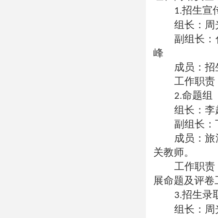
招生宣
1.
组长：周
副组长：
峰
成员：招
工作职责
命题组
2.
组长：李
副组长：
成员：旅
关教师。
工作职责
展命题及评卷
招生录
3.
组长：周