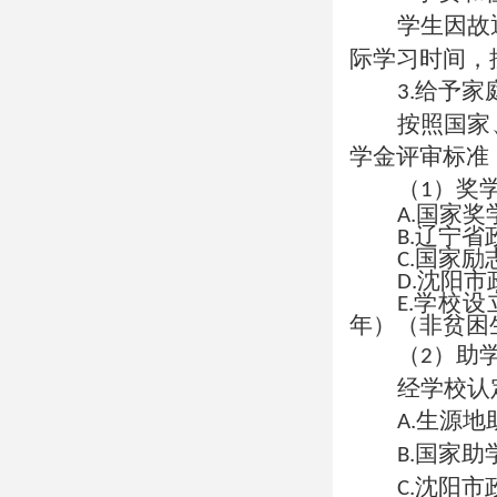
学生因故
际学习时间，
给予家
3.
按照国家
学金评审标准
（
）奖
1
国家奖
A.
辽宁省
B.
国家励
C.
沈阳市
D.
学校设
E.
年）（非贫困
（
）助
2
经学校认
生源地
A.
国家助
B.
沈阳市
C.