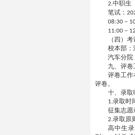
中职生
2.
笔试：
20
－
08:30
1
－
11:00
1
（四）考
校本部：
汽车分院
九、评卷
评卷工作
评卷。
十、录取
录取时
1.
征集志愿
录取原
2.
高中生录