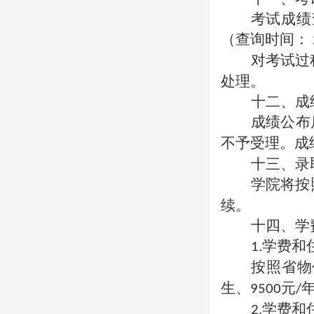
考试成绩
（查询时间：
对考试过
处理。
十二、成
成绩公布
不予受理。成
十三、录
学院将按
续。
十四、学
学费和
1.
按照省物
生、
元
9500
/
学费和
2.