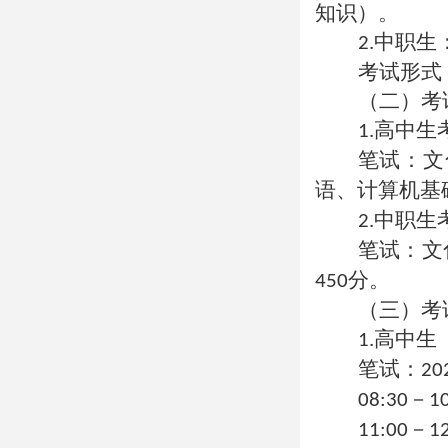
知识）。
中职生
2.
考试形式
（二）考
高中生
1.
笔试：文
语、计算机基
中职生
2.
笔试：文
分。
450
（三）考
高中生
1.
笔试：
20
－
08:30
1
－
11:00
1